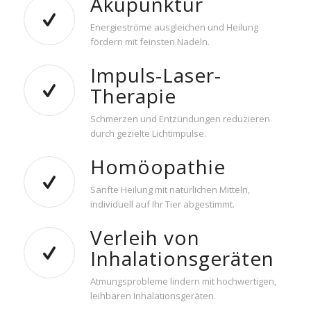
Akupunktur
Energieströme ausgleichen und Heilung
fördern mit feinsten Nadeln.
Impuls-Laser-
Therapie
Schmerzen und Entzündungen reduzieren
durch gezielte Lichtimpulse.
Homöopathie
Sanfte Heilung mit natürlichen Mitteln,
individuell auf Ihr Tier abgestimmt.
Verleih von
Inhalationsgeräten
Atmungsprobleme lindern mit hochwertigen,
leihbaren Inhalationsgeräten.