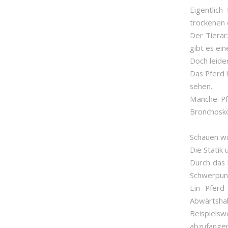
Eigentlich
trockenen 
Der Tierar
gibt es ein
Doch leide
Das Pferd 
sehen.
Manche Pf
Bronchosko
Schauen wir
Die Statik
Durch das 
Schwerpunk
Ein Pferd
Abwärtshal
Beispiels
abzufange