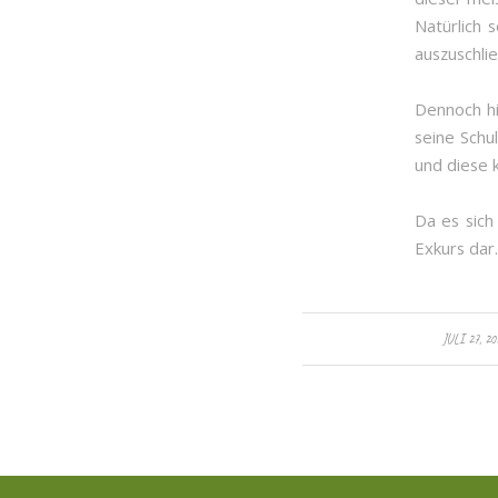
Natürlich 
auszuschli
Dennoch hi
seine Schu
und diese 
Da es sich
Exkurs dar.
/
JULI 27, 20