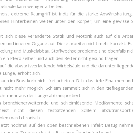
elsäule kann weniger arbeiten.
eist extreme Raumgriff ist Indiz für die starke Abwärtshaltung
einen Hinterbeinen weiter unter den Körper, um eine gewisse St
kt sich diese veränderte Statik und Motorik auch auf die Arbei
en und inneren Organe auf. Diese arbeiten nicht mehr korrekt. E
elung und Muskelabbau. Stoffwechselprobleme sind ebenfalls nich
h ein Pferd selber und auch den Reiter nicht gesund tragen.
auf die abwärtsverlaufende Wirbelsäule und die darunter liegen
ie Lunge, erhöht sich.
kann im Brustkorb nicht frei arbeiten. D. h. das tiefe Einatmen un
st nicht mehr möglich. Schleim sammelt sich in den tiefliegende
icht mehr aus der Lunge abtransportiert.
h bronchienerweiternde und schleimlösende Medikamente scha
eist nicht diesen festsitzenden Schleim abzutransporti
lem wird chronisch.
jetzt nochmal auf den oben beschriebenen Infekt Bezug nehmen
st nur der Tropfen, der das Fass zum Überlaufen bringt.