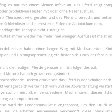
 fing es nur mit einem kleinen Infekt an. Das Pferd zeigt S
oder produktiven Husten mit oder ohne Nasenausfluss.
zt/ Therapeut wird gerufen und das Pferd untersucht und behan
en Schleimlöser und in ernsteren Fällen ein Antibiotikum dazu.
r schlägt die Therapie nicht 100%ig an.
hustet immer wieder mal mehr, mal weniger. Ausfluss ist meist ni
erdebesitzer haben einen langen Weg mit Medikamenten, Klini
pien und Haltungsoptimierung etc. hinter sich. Doch ihr Pferd hus
 uns die heutigen Pferde genauer an, fällt folgendes auf:
 und Motorik hat sich gravierend geändert.
hochstehende Becken drückt sich das Pferd in der Schulter nach
t verlagert sich weiter nach vorn und die Abwärtshaltung verstärk
 versucht meist über verschiedene Mechanismen diesen Sch
tung zu kompensieren.
weise wird die Lendenmuskulatur angespannt, um den Druck 
n. Bei dauerhafter Anspannung verkrampft diese Muskulat