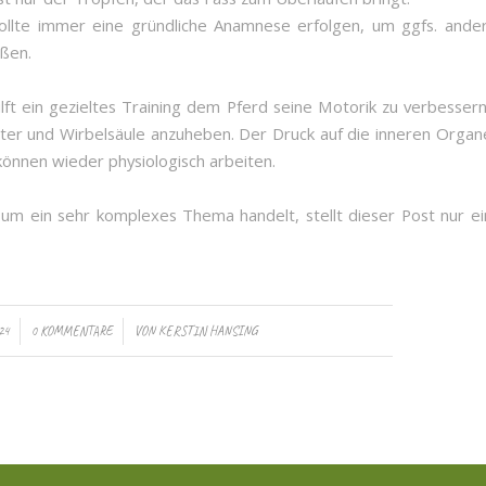
sollte immer eine gründliche Anamnese erfolgen, um ggfs. ande
eßen.
lft ein gezieltes Training dem Pferd seine Motorik zu verbesser
lter und Wirbelsäule anzuheben. Der Druck auf die inneren Orga
können wieder physiologisch arbeiten.
 um ein sehr komplexes Thema handelt, stellt dieser Post nur ei
/
24
0 KOMMENTARE
VON
KERSTIN HANSING