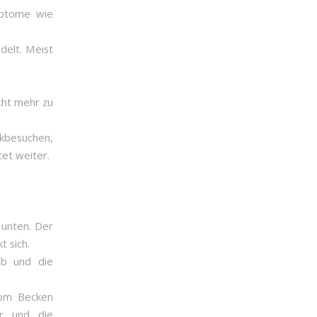
ymptome wie
delt. Meist
cht mehr zu
kbesuchen,
tet weiter.
 unten. Der
t sich.
ub und die
vom Becken
ur und die