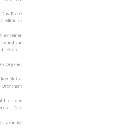
. Das Pferd
abilität zu
t einzelner
s kommt zur
t selten.
den Organe,
d komplette
n Bronchien
fft es der
eren. Das
, dann ist