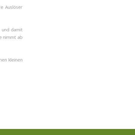
re Auslöser
n und damit
ne nimmt ab
nen kleinen