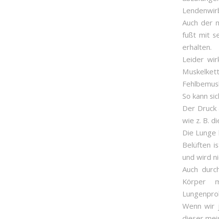
Lendenwirb
Auch der m
fußt mit s
erhalten.
Leider wir
Muskelkett
Fehlbemusk
So kann sic
Der Druck 
wie z. B. d
Die Lunge 
Belüften i
und wird n
Auch durc
Körper m
Lungenprob
Wenn wir 
dieser mei