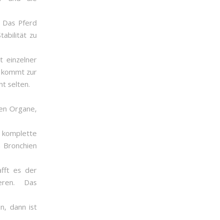
. Das Pferd
abilität zu
t einzelner
s kommt zur
t selten.
den Organe,
d komplette
n Bronchien
fft es der
eren. Das
, dann ist