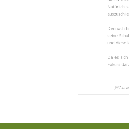
Natürlich 
auszuschli
Dennoch hi
seine Schu
und diese 
Da es sich
Exkurs dar.
/
JULI 27, 20