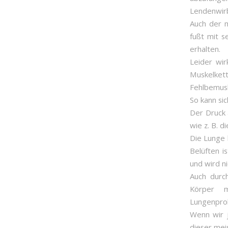
Lendenwirb
Auch der m
fußt mit s
erhalten.
Leider wir
Muskelkett
Fehlbemusk
So kann sic
Der Druck 
wie z. B. d
Die Lunge 
Belüften i
und wird n
Auch durc
Körper m
Lungenprob
Wenn wir 
dieser mei