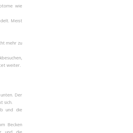
ymptome wie
delt. Meist
cht mehr zu
kbesuchen,
tet weiter.
 unten. Der
t sich.
ub und die
vom Becken
ur und die