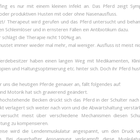
 fing es nur mit einem kleinen Infekt an. Das Pferd zeigt S
oder produktiven Husten mit oder ohne Nasenausfluss.
zt/ Therapeut wird gerufen und das Pferd untersucht und behan
en Schleimlöser und in ernsteren Fällen ein Antibiotikum dazu.
r schlägt die Therapie nicht 100%ig an.
hustet immer wieder mal mehr, mal weniger. Ausfluss ist meist ni
erdebesitzer haben einen langen Weg mit Medikamenten, Klini
pien und Haltungsoptimierung etc. hinter sich. Doch ihr Pferd hus
 uns die heutigen Pferde genauer an, fällt folgendes auf:
 und Motorik hat sich gravierend geändert.
hochstehende Becken drückt sich das Pferd in der Schulter nach
t verlagert sich weiter nach vorn und die Abwärtshaltung verstärk
 versucht meist über verschiedene Mechanismen diesen Sch
tung zu kompensieren.
weise wird die Lendenmuskulatur angespannt, um den Druck 
n. Bei dauerhafter Anspannung verkrampft diese Muskulat