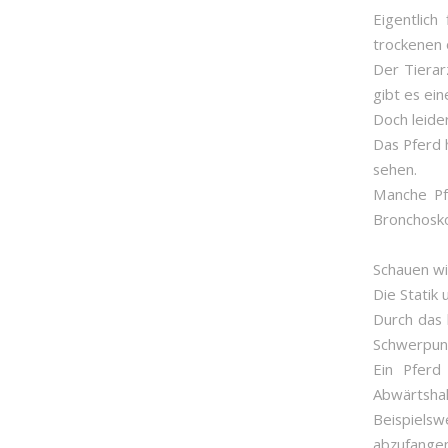
Eigentlich
trockenen 
Der Tierar
gibt es ein
Doch leide
Das Pferd 
sehen.
Manche Pf
Bronchosko
Schauen wir
Die Statik
Durch das 
Schwerpunk
Ein Pferd
Abwärtshal
Beispiels
abzufange