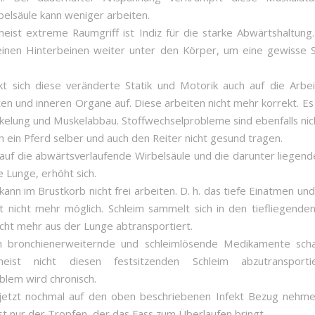
elsäule kann weniger arbeiten.
eist extreme Raumgriff ist Indiz für die starke Abwärtshaltung
einen Hinterbeinen weiter unter den Körper, um eine gewisse St
kt sich diese veränderte Statik und Motorik auch auf die Arbei
en und inneren Organe auf. Diese arbeiten nicht mehr korrekt. E
elung und Muskelabbau. Stoffwechselprobleme sind ebenfalls nich
h ein Pferd selber und auch den Reiter nicht gesund tragen.
auf die abwärtsverlaufende Wirbelsäule und die darunter liegen
ie Lunge, erhöht sich.
kann im Brustkorb nicht frei arbeiten. D. h. das tiefe Einatmen un
st nicht mehr möglich. Schleim sammelt sich in den tiefliegende
icht mehr aus der Lunge abtransportiert.
h bronchienerweiternde und schleimlösende Medikamente scha
eist nicht diesen festsitzenden Schleim abzutransporti
lem wird chronisch.
jetzt nochmal auf den oben beschriebenen Infekt Bezug nehmen
st nur der Tropfen, der das Fass zum Überlaufen bringt.