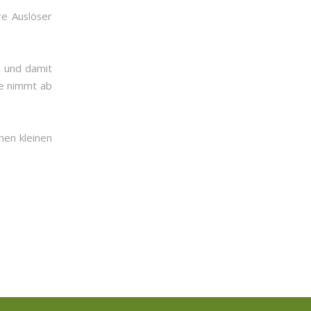
re Auslöser
n und damit
ne nimmt ab
nen kleinen