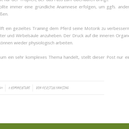
sollte immer eine gründliche Anamnese erfolgen, um ggfs. ande
eßen.
lft ein gezieltes Training dem Pferd seine Motorik zu verbesser
lter und Wirbelsäule anzuheben. Der Druck auf die inneren Orga
können wieder physiologisch arbeiten.
 um ein sehr komplexes Thema handelt, stellt dieser Post nur ei
/
24
0 KOMMENTARE
VON
KERSTIN HANSING