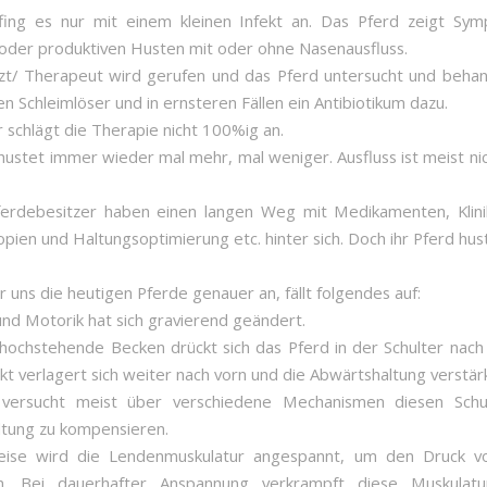
 fing es nur mit einem kleinen Infekt an. Das Pferd zeigt S
oder produktiven Husten mit oder ohne Nasenausfluss.
zt/ Therapeut wird gerufen und das Pferd untersucht und behan
en Schleimlöser und in ernsteren Fällen ein Antibiotikum dazu.
r schlägt die Therapie nicht 100%ig an.
hustet immer wieder mal mehr, mal weniger. Ausfluss ist meist ni
erdebesitzer haben einen langen Weg mit Medikamenten, Klini
pien und Haltungsoptimierung etc. hinter sich. Doch ihr Pferd hus
 uns die heutigen Pferde genauer an, fällt folgendes auf:
 und Motorik hat sich gravierend geändert.
hochstehende Becken drückt sich das Pferd in der Schulter nach
t verlagert sich weiter nach vorn und die Abwärtshaltung verstärk
 versucht meist über verschiedene Mechanismen diesen Sch
tung zu kompensieren.
weise wird die Lendenmuskulatur angespannt, um den Druck 
n. Bei dauerhafter Anspannung verkrampft diese Muskulat