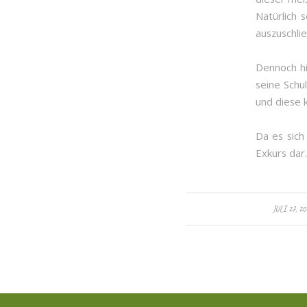
Natürlich 
auszuschli
Dennoch hi
seine Schu
und diese 
Da es sich
Exkurs dar.
/
JULI 27, 20