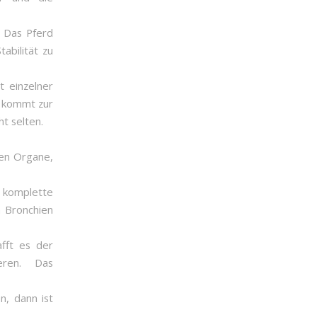
. Das Pferd
abilität zu
t einzelner
s kommt zur
t selten.
den Organe,
d komplette
n Bronchien
fft es der
eren. Das
, dann ist