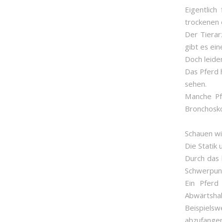
Eigentlich
trockenen 
Der Tierar
gibt es ein
Doch leide
Das Pferd 
sehen.
Manche Pf
Bronchosko
Schauen wir
Die Statik
Durch das 
Schwerpunk
Ein Pferd
Abwärtshal
Beispiels
abzufange