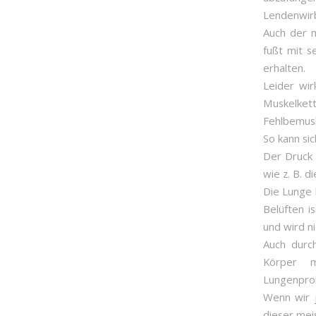
Lendenwirb
Auch der m
fußt mit s
erhalten.
Leider wir
Muskelkett
Fehlbemusk
So kann sic
Der Druck 
wie z. B. d
Die Lunge 
Belüften i
und wird n
Auch durc
Körper m
Lungenprob
Wenn wir 
dieser mei