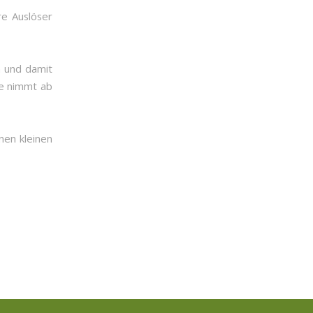
re Auslöser
n und damit
ne nimmt ab
nen kleinen