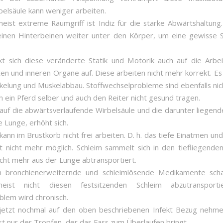
elsäule kann weniger arbeiten.
eist extreme Raumgriff ist Indiz für die starke Abwärtshaltung
einen Hinterbeinen weiter unter den Körper, um eine gewisse St
kt sich diese veränderte Statik und Motorik auch auf die Arbei
en und inneren Organe auf. Diese arbeiten nicht mehr korrekt. E
elung und Muskelabbau. Stoffwechselprobleme sind ebenfalls nich
h ein Pferd selber und auch den Reiter nicht gesund tragen.
auf die abwärtsverlaufende Wirbelsäule und die darunter liegen
ie Lunge, erhöht sich.
kann im Brustkorb nicht frei arbeiten. D. h. das tiefe Einatmen un
st nicht mehr möglich. Schleim sammelt sich in den tiefliegende
icht mehr aus der Lunge abtransportiert.
h bronchienerweiternde und schleimlösende Medikamente scha
eist nicht diesen festsitzenden Schleim abzutransporti
lem wird chronisch.
jetzt nochmal auf den oben beschriebenen Infekt Bezug nehmen
st nur der Tropfen, der das Fass zum Überlaufen bringt.