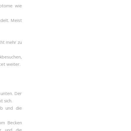
ymptome wie
delt. Meist
cht mehr zu
kbesuchen,
tet weiter.
 unten. Der
t sich.
ub und die
vom Becken
ur und die