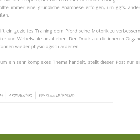
sollte immer eine gründliche Anamnese erfolgen, um ggfs. ande
eßen.
lft ein gezieltes Training dem Pferd seine Motorik zu verbesser
lter und Wirbelsäule anzuheben. Der Druck auf die inneren Orga
können wieder physiologisch arbeiten.
 um ein sehr komplexes Thema handelt, stellt dieser Post nur ei
/
24
0 KOMMENTARE
VON
KERSTIN HANSING